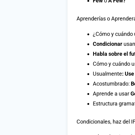
Few
o
A Few?
Aprenderías o Aprenderá
¿Cómo y cuándo 
Condicionar
usan
Habla sobre el fu
Cómo y cuándo us
Usualmente
: Use
Acostumbrado:
B
Aprende a usar
G
Estructura grama
Condicionales, haz del I