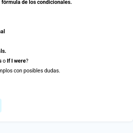
 fórmula de los condicionales.
al
ls.
s
o
If I were
?
mplos con posibles dudas.