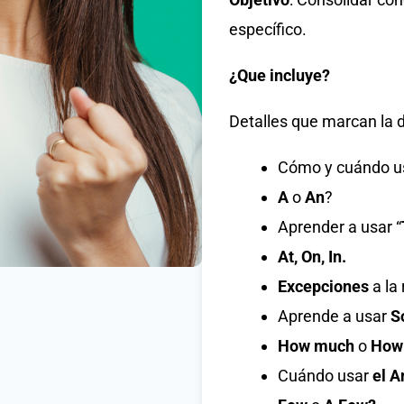
específico.
¿Que incluye?
Detalles que marcan la d
Cómo y cuándo us
A
o
An
?
Aprender a usar “
At, On, In.
Excepciones
a la
Aprende a usar
S
How much
o
How
Cuándo usar
el A