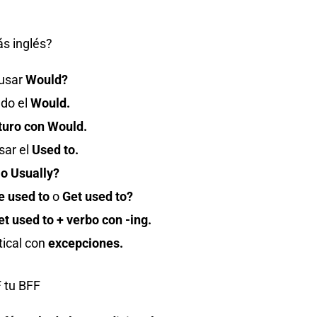
s inglés?
usar
Would?
do el
Would.
turo con Would.
ar el
Used to.
 o Usually?
e used to
o
Get used to?
et used to + verbo con -ing.
tical con
excepciones.
F tu BFF