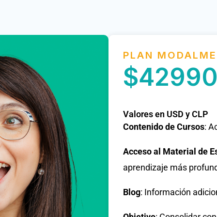
PLAN MODALME
$4299
Valores en USD y CLP
Contenido de Cursos
: A
Acceso al Material de E
aprendizaje más profun
Blog
: Información adicio
Objetivo
: Consolidar co