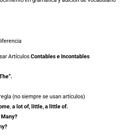
iferencia
ar Artículos
Contables e Incontables
The”.
 regla (no siempre se usan artículos)
ome
,
a lot of, little, a little of.
 Many?
ny?