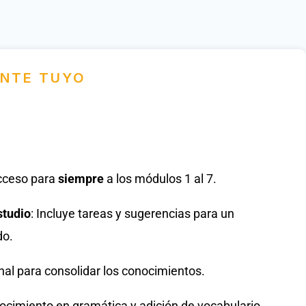
NTE TUYO
0
cceso para
siempre
a los módulos 1 al 7.
studio
: Incluye tareas y sugerencias para un
do.
nal para consolidar los conocimientos.
nocimiento en gramática y adición de vocabulario